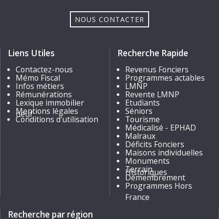
NOUS CONTACTER
Liens Utiles
Recherche Rapide
Contactez-nous
Revenus Fonciers
Mémo Fiscal
Programmes actables
Infos métiers
LMNP
Rémunérations
Revente LMNP
Lexique immobilier
Etudiants
Mentions légales
Séniors
neuf
Conditions d'utilisation
Tourisme
Médicalisé - EPHAD
Malraux
Déficits Fonciers
Maisons individuelles
Monuments
Terrain
Historiques
Démembrement
Programmes Hors
France
Recherche par région