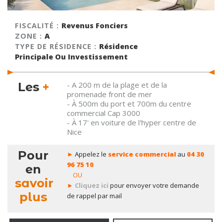
FISCALITÉ :
Revenus Fonciers
ZONE :
A
TYPE DE RÉSIDENCE :
Résidence
Principale Ou Investissement
Les
+
- A 200 m de la plage et de la
promenade front de mer
- À 500m du port et 700m du centre
commercial Cap 3000
- À 17' en voiture de l'hyper centre de
Nice
Pour
►
Appelez le
service commercial
au
04 30
96 75 10
en
OU
savoir
►
Cliquez ici
pour envoyer votre demande
plus
de rappel par mail