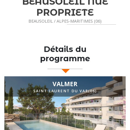
L NUE
VILLAS FL
ETE
SAINT THIBAULT DES VIGNES 
(77)
ITIMES (06)
Détails du
programme
VALMER
SAINT LAURENT DU VAR(06)