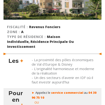
FISCALITÉ :
Revenus Fonciers
ZONE :
A
TYPE DE RÉSIDENCE :
Maison
Individuelle, Résidence Principale Ou
Investissement
Les
+
- La proximité des pôles économiques
de Val d'Europe & Disney
- L'originalité harmonieuse et moderne
de la réalisation
- Un des secteurs d'avenir en IDF où il
faut investir aujourd'hui
Pour
►
Appelez le
service commercial
au
04 30
96 75 10
en
OU