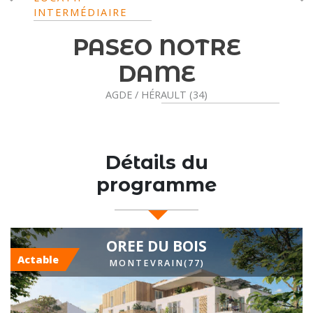
AUDENGE / GIR
NOTRE
ME
LT (34)
Détails du
programme
OREE DU BOIS
Actable
MONTEVRAIN(77)