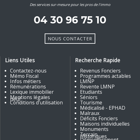
Des services sur-mesure pour les pros de l'immo
04 30 96 75 10
NOUS CONTACTER
Liens Utiles
Recherche Rapide
Contactez-nous
Revenus Fonciers
Mémo Fiscal
Programmes actables
Infos métiers
LMNP
Rémunérations
Revente LMNP
Lexique immobilier
Etudiants
Mentions légales
Séniors
neuf
Conditions d'utilisation
Tourisme
Médicalisé - EPHAD
Malraux
Déficits Fonciers
Maisons individuelles
Monuments
Terrain
Historiques
Démembrement