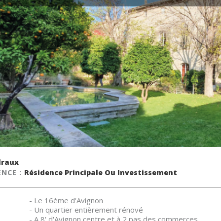
lraux
ENCE :
Résidence Principale Ou Investissement
- Le 16ème d'Avignon
- Un quartier entièrement rénové
- A 8' d'Avignon centre et à 2 pas des commerces