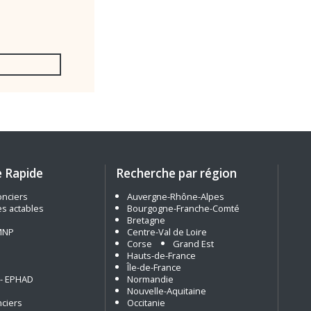
 Rapide
Recherche par région
nciers
Auvergne-Rhône-Alpes
s actables
Bourgogne-Franche-Comté
Bretagne
MNP
Centre-Val de Loire
Corse
Grand Est
Hauts-de-France
Île-de-France
 - EPHAD
Normandie
Nouvelle-Aquitaine
nciers
Occitanie