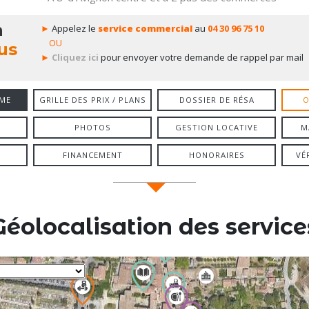
n
►
Appelez le
service commercial
au
04 30 96 75 10
OU
us
►
Cliquez ici
pour envoyer votre demande de rappel par mail
ME
GRILLE DES PRIX / PLANS
DOSSIER DE RÉSA
O
PHOTOS
GESTION LOCATIVE
M
FINANCEMENT
HONORAIRES
VÉ
Géolocalisation des service