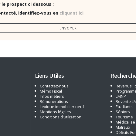
le prospect ci dessous :
ontacté, identifiez-vous en
cliquant ici
ENVOYER
Liens Utiles
Recherche
Contactez-nous
Revenus Fo
Mémo Fiscal
Programme
Infos métiers
LMNP
Rémunérations
Revente L
Lexique immobilier neuf
Etudiants
Mentions légales
Séniors
Conditions d'utilisation
Tourisme
Médicalisé
Malraux
Déficits Fo