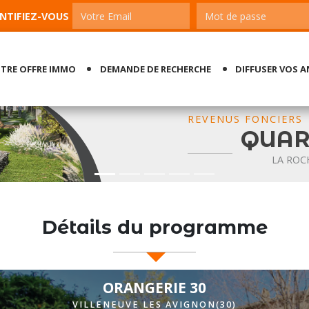
ENTIFIEZ-VOUS
TRE OFFRE IMMO
DEMANDE DE RECHERCHE
DIFFUSER VOS 
REVENUS FONCIERS
NOUVELLE-
QUARTIERS MAITRE
LA ROCHELLE / CHARENTE-MARITIME (17)
Détails du programme
ORANGERIE 30
VILLENEUVE LES AVIGNON(30)