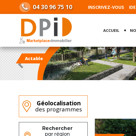
04 30 96 75 10
INSCRIVEZ-VOUS
ID
ACCUEIL
NO
Précedent
Géolocalisation
des programmes
Rechercher
par région