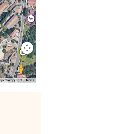
ect to copyright
Terms