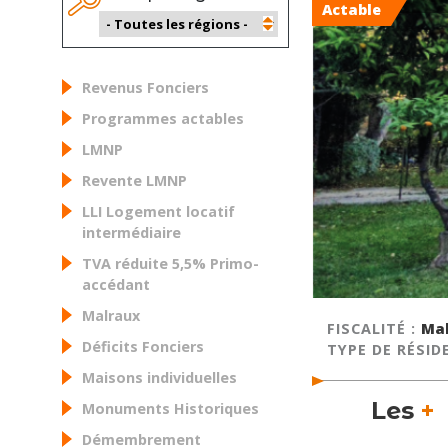
Actable
Revenus Fonciers
Programmes actables
LMNP
Revente LMNP
LLI Logement locatif
intermédiaire
TVA réduite 5,5% Primo-
accédant
Malraux
FISCALITÉ :
Ma
Déficits Fonciers
TYPE DE RÉSID
Maisons individuelles
Les
+
Monuments Historiques
Démembrement