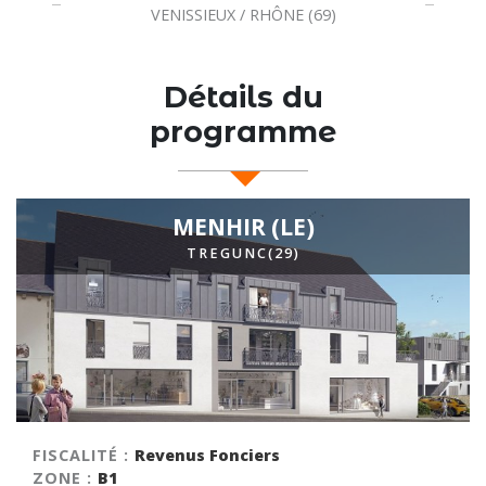
/ RHÔNE (69)
IVRY SUR SEINE /
Détails du
programme
MENHIR (LE)
TREGUNC(29)
FISCALITÉ :
Revenus Fonciers
ZONE :
B1