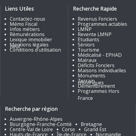
Liens Utiles
Recherche Rapide
Contactez-nous
Revenus Fonciers
Mémo Fiscal
Programmes actables
Infos métiers
LMNP
Rémunérations
Revente LMNP
Lexique immobilier
Etudiants
Mentions légales
Séniors
neuf
Conditions d'utilisation
Tourisme
Médicalisé - EPHAD
Malraux
Déficits Fonciers
Maisons individuelles
Monuments
Terrain
Historiques
Démembrement
Programmes Hors
France
Recherche par région
Auvergne-Rhône-Alpes
Bourgogne-Franche-Comté
Bretagne
Centre-Val de Loire
Corse
Grand Est
Hauts-de-France
Île-de-France
Normandie