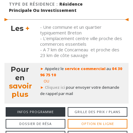
TYPE DE RÉSIDENCE :
Résidence
Principale Ou Investissement
Les
+
- Une commune et un quartier
typiquement Breton
- L'emplacement centre ville proche des
commerces essentiels
- A 7 km de Concarneau et proche des
23 km de côte sauvage
Pour
►
Appelez le
service commercial
au
04 30
96 75 10
en
OU
savoir
►
Cliquez ici
pour envoyer votre demande
plus
de rappel par mail
INFOS PROGRAMME
GRILLE DES PRIX / PLANS
DOSSIER DE RÉSA
OPTION EN LIGNE