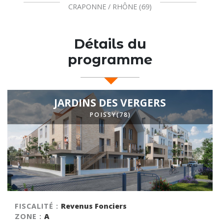
ÔNE (69)
ARLES / BOUCHES-D
Détails du
programme
JARDINS DES VERGERS
POISSY(78)
FISCALITÉ :
Revenus Fonciers
ZONE :
A