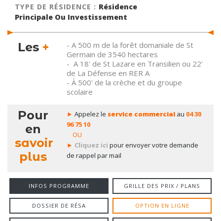
TYPE DE RÉSIDENCE :
Résidence
Principale Ou Investissement
Les
+
- A 500 m de la forêt domaniale de St
Germain de 3540 hectares
- A 18' de St Lazare en Transilien ou 22'
de La Défense en RER A
- À 500' de la crèche et du groupe
scolaire
Pour
►
Appelez le
service commercial
au
04 30
96 75 10
en
OU
savoir
►
Cliquez ici
pour envoyer votre demande
plus
de rappel par mail
INFOS PROGRAMME
GRILLE DES PRIX / PLANS
DOSSIER DE RÉSA
OPTION EN LIGNE