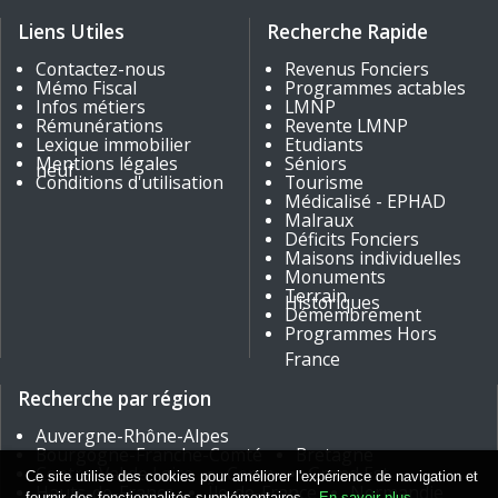
Liens Utiles
Recherche Rapide
Contactez-nous
Revenus Fonciers
Mémo Fiscal
Programmes actables
Infos métiers
LMNP
Rémunérations
Revente LMNP
Lexique immobilier
Etudiants
Mentions légales
Séniors
neuf
Conditions d'utilisation
Tourisme
Médicalisé - EPHAD
Malraux
Déficits Fonciers
Maisons individuelles
Monuments
Terrain
Historiques
Démembrement
Programmes Hors
France
Recherche par région
Auvergne-Rhône-Alpes
Bourgogne-Franche-Comté
Bretagne
Centre-Val de Loire
Corse
Grand Est
Ce site utilise des cookies pour améliorer l'expérience de navigation et
Hauts-de-France
Île-de-France
Normandie
fournir des fonctionnalités supplémentaires.
En savoir plus