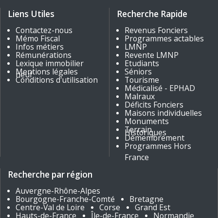
NOUS CONTACTER
Liens Utiles
Recherche Rapide
Contactez-nous
Revenus Fonciers
Mémo Fiscal
Programmes actables
Infos métiers
LMNP
Rémunérations
Revente LMNP
Lexique immobilier
Etudiants
Mentions légales
Séniors
neuf
Conditions d'utilisation
Tourisme
Médicalisé - EPHAD
Malraux
Déficits Fonciers
Maisons individuelles
Monuments
Terrain
Historiques
Démembrement
Programmes Hors
France
Recherche par région