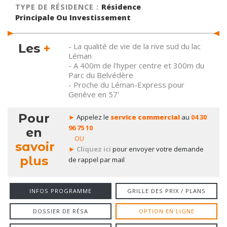
FISCALITÉ :
Revenus Fonciers
ZONE :
A
TYPE DE RÉSIDENCE :
Résidence
Principale Ou Investissement
Les
+
- La qualité de vie de la rive sud du lac
Léman
- A 400m de l'hyper centre et 300m du
Parc du Belvédère
- Proche du Léman-Express pour
Genève en 57'
Pour
►
Appelez le
service commercial
au
04 30
96 75 10
en
OU
savoir
►
Cliquez ici
pour envoyer votre demande
plus
de rappel par mail