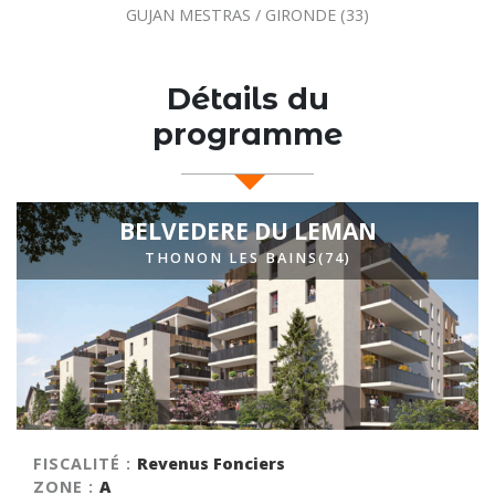
6EME
GIRONDE (33)
LAFAY
LYON 6E / RH
Détails du
programme
BELVEDERE DU LEMAN
THONON LES BAINS(74)